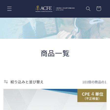
コンテ
カ
ンツに
ー
進む
ト
商品一覧
絞り込みと並び替え
101個の商品の1